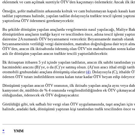
eklenmek ve cam açılmak suretiyle ÖTV’den kaçınmayı önlemektir. Ancak ilk ikt
Örneğin, şoför mahallinin arkasında koltuk ve cam bulunmayan kapalı kasalı kamyo
tadilat yaptırması halinde, yapılan tadilat dolayısıyla trafikte tescil işlemi yaptı
yaptırılırsa ÖTV ödenmesi gerekmeyecektir.
Bu şekilde dönüşüm yapılan araçlarda vergilemenin nasıl yapılacağı, Maliye Ba
dönüştürülen araçların trafiğe kayıt ve tescilinden önce, adına tescil işlemi yaptır
dairesine 2A numaralı ÖTV beyannamesi verecektir. Beyannamede matrah olarak arac
beyannamesinin verildiği vergi dairesinden, matrahın doğruluğuna dair teyit al
ÖTV’den, aracın ilk iktisabında ödenmiş olan ÖTV’nin mahsubundan sonra kalan tu
aslı ile dönüşüm yapılan aracın trafikte tescili yaptırılabilecektir.
İlk iktisaptan itibaren 5 yıl içinde yapılan tadilatın, aracın ilk sahibi tarafınd
hacmindeki aracını (B)’ye, o da (C)’ye satmış olsun. (A)’nın aracı ithal ettiği ta
otomobili grubundaki araçlara dönüşmüş olacaktır
(4)
. Dolayısıyla (C), ithalde
ödenen ÖTV tutarı indirildikten sonra kalan tutar kadar ÖTV beyan edip ödeyecek
Dönüşümü yapılan aracın ÖTV oranının, ilk iktisabı yapılan araçla aynı veya d
kamyonet de, midibüs de % 4 oranında vergilendirildiğinden ek ÖTV çıkmayacakt
olduğundan, ödenecek ek ÖTV doğmayacaktır.
Görüldüğü gibi, tek safhalı bir vergi olan ÖTV uygulamasında, taşıt araçları içi
halinde, aradaki fark, dönüşümü yaptıran kişi tarafından trafik tescilinden önce 
*
YMM