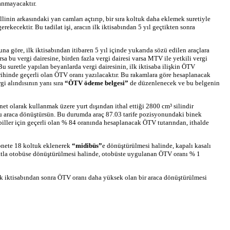
anmayacaktır.
nin arkasındaki yan camları açtırıp, bir sıra koltuk daha eklemek suretiyle
erekecektir. Bu tadilat işi, aracın ilk iktisabından 5 yıl geçtikten sonra
una göre, ilk iktisabından itibaren 5 yıl içinde yukarıda sözü edilen araçlara
rsa bu vergi dairesine, birden fazla vergi dairesi varsa MTV ile yetkili vergi
 suretle yapılan beyanlarda vergi dairesinin, ilk iktisaba ilişkin ÖTV
ihinde geçerli olan ÖTV oranı yazılacaktır. Bu rakamlara göre hesaplanacak
i alındısının yanı sıra
“ÖTV ödeme belgesi”
de düzenlenecek ve bu belgenin
net olarak kullanmak üzere yurt dışından ithal ettiği 2800 cm³ silindir
tuklu araca dönüştürsün. Bu durumda araç 87.03 tarife pozisyonundaki binek
iller için geçerli olan % 84 oranında hesaplanacak ÖTV tutarından, ithalde
onete 18 koltuk eklenerek
“midibüs”
e dönüştürülmesi halinde, kapalı kasalı
atla otobüse dönüştürülmesi halinde, otobüste uygulanan ÖTV oranı % 1
ilk iktisabından sonra ÖTV oranı daha yüksek olan bir araca dönüştürülmesi