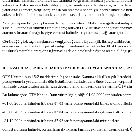
uluslararası anlaşma hükümleri kapsamında vergi istisnasından yararlanan müteahh
kalacaktır. Daha önce de belirtildiği gibi, istisnadan yararlanılan araçların sadece
yararlandığı aracın, vergi borçlarının ödenmemesi nedeniyle haczedilmesi ve her
anlaşma hükümleri kapsamında vergi istisnasından yararlanan bir başka kurulu
Yeri gelmişken bir yanlış kanıya da değinmek isteriz. Malul ve engelli vatandaşl
süre, bu vatandaşlarımızın ikinci bir araç alırken ÖTV istisnasından yararlanamayac
aracını sıfır araç alacağı bayiye vermesi halinde, bayi hem satacağı araç için, he
Görüldüğü gibi, taşıt araçlarında vergiyi doğuran olaydan (ilk iktisap tarihinden
ertelenmesinden başka bir şey olmadığını söylemek mümkündür. İlk iktisapta alın
tutulursa) matrahın erozyona uğramasını da önlemektedir. Ayrıca aracın el değiştir
III- TAŞIT ARAÇLARININ DAHA YÜKSEK VERGİ UYGULANAN ARAÇL
ÖTV Kanunu’nun 15/2 maddesinin (b) bendinde, Kanuna ekli (II) sayılı listedeki ka
pozisyonunda yer alan mala dönüştürülmesi halinde, daha önce ödenen vergi mahsup 
tarihinde dönüştürülen mallar için geçerli olan oran üzerinden bu tarihte ÖTV al
Bu hükme göre, ÖTV Kanunu’nun yürürlüğe girdiği 01.08.2002 tarihinden sonra il
- 01.08.2003 tarihinden itibaren 87.03 tarife pozisyonundaki binek otomobillerin
- 03.08.2004 tarihinden itibaren 87.04 tarife pozisyonundaki çift sıra koltuklu pa
- 31.12.2004 tarihinden itibaren 87.02 tarife pozisyonundaki minibüslere
dönüştürülmesi halinde, bu malların ilk iktisap tarihindeki matrah üzerinden ek