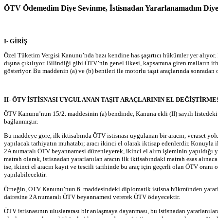
ÖTV Ödemedim Diye Sevinme, İstisnadan Yararlanamadım Diy
I- GİRİŞ
Özel Tüketim Vergisi Kanunu’nda bazı kendine has şaşırtıcı hükümler yer alıyor
dışına çıkılıyor. Bilindiği gibi ÖTV’nin genel ilkesi, kapsamına giren malların i
gösteriyor. Bu maddenin (a) ve (b) bentleri ile motorlu taşıt araçlarında sonradan
II- ÖTV İSTİSNASI UYGULANAN TAŞIT ARAÇLARININ EL DEĞİŞTİRME
ÖTV Kanunu’nun 15/2. maddesinin (a) bendinde, Kanuna ekli (II) sayılı listedeki k
bağlanmıştır.
Bu maddeye göre, ilk iktisabında ÖTV istisnası uygulanan bir aracın, veraset yolu
yapılacak tarhiyatın muhatabı; aracı ikinci el olarak iktisap edenlerdir. Konuyla 
2A numaralı ÖTV beyannamesi düzenleyerek, ikinci el alım işleminin yapıldığı yerde
matrah olarak, istisnadan yararlanılan aracın ilk iktisabındaki matrah esas alınac
ise, ikinci el aracın kayıt ve tescili tarihinde bu araç için geçerli olan ÖTV oran
yapılabilecektir.
Örneğin, ÖTV Kanunu’nun 6. maddesindeki diplomatik istisna hükmünden yararlanarak
dairesine 2A numaralı ÖTV beyannamesi vererek ÖTV ödeyecektir.
ÖTV istisnasının uluslararası bir anlaşmaya dayanması, bu istisnadan yararlanıla