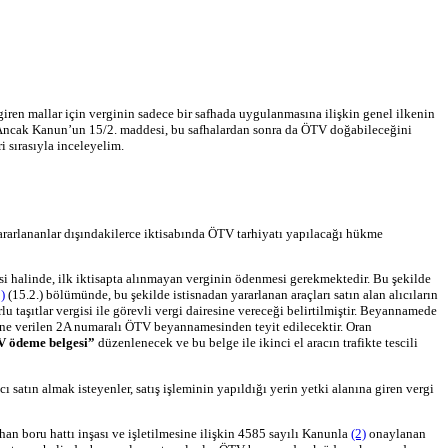
en mallar için verginin sadece bir safhada uygulanmasına ilişkin genel ilkenin
dır. Ancak Kanun’un 15/2. maddesi, bu safhalardan sonra da ÖTV doğabileceğini
i sırasıyla inceleyelim.
yararlananlar dışındakilerce iktisabında ÖTV tarhiyatı yapılacağı hükme
mesi halinde, ilk iktisapta alınmayan verginin ödenmesi gerekmektedir. Bu şekilde
)
(15.2.) bölümünde, bu şekilde istisnadan yararlanan araçları satın alan alıcıların
u taşıtlar vergisi ile görevli vergi dairesine vereceği belirtilmiştir. Beyannamede
resine verilen 2A numaralı ÖTV beyannamesinden teyit edilecektir. Oran
 ödeme belgesi”
düzenlenecek ve bu belge ile ikinci el aracın trafikte tescili
satın almak isteyenler, satış işleminin yapıldığı yerin yetki alanına giren vergi
an boru hattı inşası ve işletilmesine ilişkin 4585 sayılı Kanunla
(2)
onaylanan