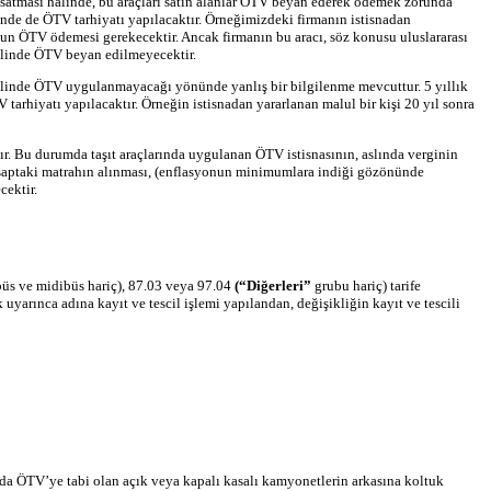
e satması halinde, bu araçları satın alanlar ÖTV beyan ederek ödemek zorunda
halinde de ÖTV tarhiyatı yapılacaktır. Örneğimizdeki firmanın istisnadan
mun ÖTV ödemesi gerekecektir. Ancak firmanın bu aracı, söz konusu uluslararası
alinde ÖTV beyan edilmeyecektir.
ı halinde ÖTV uygulanmayacağı yönünde yanlış bir bilgilenme mevcuttur. 5 yıllık
 tarhiyatı yapılacaktır. Örneğin istisnadan yararlanan malul bir kişi 20 yıl sonra
dır. Bu durumda taşıt araçlarında uygulanan ÖTV istisnasının, aslında verginin
tisaptaki matrahın alınması, (enflasyonun minimumlara indiği gözönünde
cektir.
obüs ve midibüs hariç), 87.03 veya 97.04
(“Diğerleri”
grubu hariç) tarife
yarınca adına kayıt ve tescil işlemi yapılandan, değişikliğin kayıt ve tescili
nda ÖTV’ye tabi olan açık veya kapalı kasalı kamyonetlerin arkasına koltuk