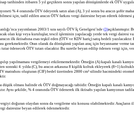
isap tarihinden itibaren 5 yıl geçtikten sonra yapılan dönüşümlerde ek ÖTV uygul
neti % 4 oranında ÖTV ödeyerek satın alan (A), 3 yıl sonra bu aracın şoför mahalli
rabilmesi için, tadil edilen aracın ÖTV farkını vergi dairesine beyan ederek ödemesi g
kanlığı’nca yayımlanan 2003/1 sıra sayılı ÖTV İç Genelgesi’nde
(3)
açıklanmıştır. B
acak olan kişi veya kuruluşlar, tescil işleminin yapılacağı yerde tek vergi dairesi va
ın ilk iktisabına esas teşkil eden (ÖTV ve KDV hariç) satış bedeli yazılacaktır. Bu
ması gerekmektedir. Oran olarak da dönüşümü yapılan araç için beyanname verme tar
tar ödenecek ÖTV tutarı olacaktır. Bu suretle beyan edilip ödenen vergi için, verg
an yapılıp yapılmaması vergilemeyi etkilememektedir. Örneğin (A) kapalı kasalı kamyo
rihten sonraki 4. yılda (C), bu aracın arkasına 8 kişilik koltuk ekleyerek (8+1) kol
 ÖTV matrahını oluşturan (CIF) bedel üzerinden 2800 cm³ silindir hacmindeki otomob
tir.
aha düşük olması halinde ek ÖTV doğmayacağı tabiidir. Örneğin kapalı kasalı kamy
ır. Aynı şekilde, % 4 oranında ÖTV ödenerek ilk iktisabı yapılan kamyonun tadil
n vergiyi doğuran olaydan sonra da vergileme söz konusu olabilmektedir. Araçların 
vergi dairesine beyan edilerek ödenmektedir.