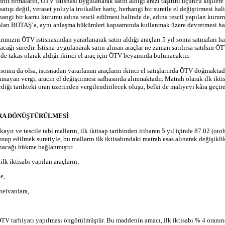
it firmaların, ÖTV istisnası uygulanarak satın aldığı arazi taşıtını üçüncü kişiler
 satışı değil, veraset yoluyla intikaller hariç, herhangi bir suretle el değiştirmesi 
hangi bir kamu kurumu adına tescil edilmesi halinde de, adına tescil yapılan kuru
ş olan BOTAŞ’a, aynı anlaşma hükümleri kapsamında kullanmak üzere devretmesi h
arımızın ÖTV istisnasından yararlanarak satın aldığı araçları 5 yıl sonra satmalar
ağı süredir. İstisna uygulanarak satın alınan araçlar ne zaman satılırsa satılsın ÖTV
m de takas olarak aldığı ikinci el araç için ÖTV beyanında bulunacaktır.
) sonra da olsa, istisnadan yararlanan araçların ikinci el satışlarında ÖTV doğmakta
mayan vergi, aracın el değiştirmesi safhasında alınmaktadır. Matrah olarak ilk ik
diği tarihteki oran üzerinden vergilendirilecek oluşu, belki de maliyeyi kâra geçire
ARA DÖNÜŞTÜRÜLMESİ
yıt ve tescile tabi malların, ilk iktisap tarihinden itibaren 5 yıl içinde 87.02 (ot
edilmek suretiyle, bu malların ilk iktisabındaki matrah esas alınarak değişiklik u
ınacağı hükme bağlanmıştır.
k iktisabı yapılan araçların;
e,
nelvanlara,
 ÖTV tarhiyatı yapılması öngörülmüştür. Bu maddenin amacı, ilk iktisabı % 4 oranı