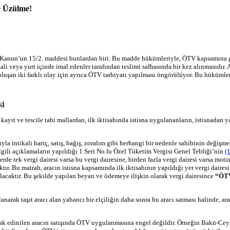
e Üzülme!
. Kanun’un 15/2. maddesi bunlardan biri. Bu madde hükümleriyle, ÖTV kapsamına gir
thali veya yurt içinde imal edenler tarafından teslimi safhasında bir kez alınması
 oluşan iki farklı olay için ayrıca ÖTV tarhiyatı yapılması öngörülüyor. Bu hükümler
Sİ
ayıt ve tescile tabi mallardan, ilk iktisabında istisna uygulananların, istisnadan 
yla intikali hariç, satış, bağış, zoralım gibi herhangi bir nedenle sahibinin değiş
ilgili açıklamaların yapıldığı 1 Seri No.lu Özel Tüketim Vergisi Genel Tebliği’nin
(1
 tek vergi dairesi varsa bu vergi dairesine, birden fazla vergi dairesi varsa motorl
aktır. Bu matrah, aracın istisna kapsamında ilk iktisabının yapıldığı yer vergi dai
ı olacaktır. Bu şekilde yapılan beyan ve ödemeye ilişkin olarak vergi dairesince
“ÖTV
 taşıt aracı alan yabancı bir elçiliğin daha sonra bu aracı satması halinde, aracı 
rak edinilen aracın satışında ÖTV uygulanmasına engel değildir. Örneğin Bakü-Ceyh