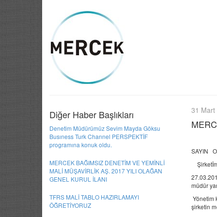
31 Mart
Diğer Haber Başlıkları
MERC
Denetim Müdürümüz Sevim Mayda Göksu
Busıness Turk Channel PERSPEKTİF
programına konuk oldu.
SAYIN O
MERCEK BAĞIMSIZ DENETİM VE YEMİNLİ
Şirketİmiz
MALİ MÜŞAVİRLİK AŞ. 2017 YILI OLAĞAN
27.03.201
GENEL KURUL İLANI
müdür yar
TFRS MALİ TABLO HAZIRLAMAYI
Yönetim ku
ÖĞRETİYORUZ
şirketin 