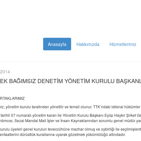
Anasayfa
Hakkımızda
Hizmetlerimiz
 2014
EK BAĞIMSIZ DENETİM YÖNETİM KURULU BAŞKAN
RTAKLARIMIZ
, yönetim kurulu tarafından yönetilir ve temsil olunur. TTK’ndaki istisnai hükümler s
tarihli 07 numaralı yönetim kararı ile Yönetim Kurulu Başkanı Eyüp Haykır Şirke
dımcısı, Sezai Mandal Mali İşler ve İnsan Kaynaklarından sorumlu genel müdür yar
rulu üyeleri genel kurulun teveccühüne mazhar olmuş ve oybirliği ile seçilmişlerdir.
menfaatlerini dürüstlük kurallarına uyarak gözetmek yükümlülüğü altındadır.