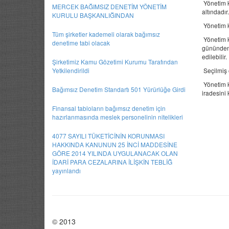
Yönetim ku
MERCEK BAĞIMSIZ DENETİM YÖNETİM
altındadır.
KURULU BAŞKANLIĞINDAN
Yönetim ku
Tüm şirketler kademeli olarak bağımsız
Yönetim k
denetime tabi olacak
gününden 
edilebilir.
Şirketimiz Kamu Gözetimi Kurumu Tarafından
Yetkilendirildi
Seçilmiş 
Yönetim ku
Bağımsız Denetim Standartı 501 Yürürlüğe Girdi
i
Finansal tabloların bağımsız denetim için
hazırlanmasında meslek personelinin nitelikleri
MER
4077 SAYILI TÜKETİCİNİN KORUNMASI
HAKKINDA KANUNUN 25 İNCİ MADDESİNE
GÖRE 2014 YILINDA UYGULANACAK OLAN
İDARİ PARA CEZALARINA İLİŞKİN TEBLİĞ
yayınlandı
© 2013