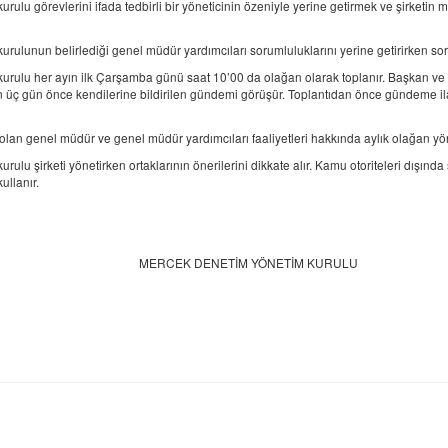
rulu görevlerini ifada tedbirli bir yöneticinin özeniyle yerine getirmek ve şirketi
rulunun belirlediği genel müdür yardımcıları sorumluluklarını yerine getirirken soru
urulu her ayın ilk Çarşamba günü saat 10’00 da olağan olarak toplanır. Başkan ve ü
üç gün önce kendilerine bildirilen gündemi görüşür. Toplantıdan önce gündeme il
olan genel müdür ve genel müdür yardımcıları faaliyetleri hakkında aylık olağan yön
rulu şirketi yönetirken ortaklarının önerilerini dikkate alır. Kamu otoriteleri dışında
radesini kullanır
CEK DENETİM YÖNETİM KURULU