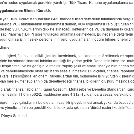
arı’nı neden uygulamak gerekirin yanıtı için Türk Ticaret Kanunu uygulamalarına da
ygulamalarını Bilmesi Gerekir.
lı yeni Türk Ticaret Kanunu’nun 64/5. maddesi ticari defterlerin tutulmasında Vergi
fterlerde VUK hükümlerinin uygulanması demek, VUK uygulaması ile oluşturulan fin
nde hep VUK hükümlerinin dikkate alınacağı, defterlerin de VUK’a dayanarak çıkar
ap Planı’na (TDHP) göre tutulacağı anlamına gelmektedir. Bu nedenle defterlerin d
gun olması için meslek personelinin vergi uygulamalarını doğru bilmesi önemlidir.
dirme
in işlevi, finansal nitelikli işlemleri kaydetmek, sınıflandırmak, özetlemek ve rap
üde hazırlanan finansal tablolar aracılığı ile yerine getirir. Denetimin işlevi ise; m
 tespit etmek ve bir görüş bildirmektir. Yapılış şekli ve amaç itibariyle birbirinden fark
i ve denetlenmesinde ortak ölçütlerin esas alınmasıdır. Bu ölçütler, finansal raporl
 karşılaştırıldığında; en önemli farklılıklardan biri, muhasebe işini yürüten kişileri
lan meslek mensuplarının da denetleyeceği finansal bilgilerin oluşturulmasında gö
 olarak finansal tabloların, Kamu Gözetimi, Muhasebe ve Denetim Standartları Ku
emesinin TTK’nın 562/2. maddesine göre 4.312.-TL idari para cezası gerektirdiğini
 öğrenmeye çalıştığımız bu olguların sağlıklı işleyebilmesi ancak yukarıda özetled
ve yöneticilerinin bu gereklilikleri bilerek yola çıkmaları “dürüst resim ilkesinin” da
 Dünya Gazetesi