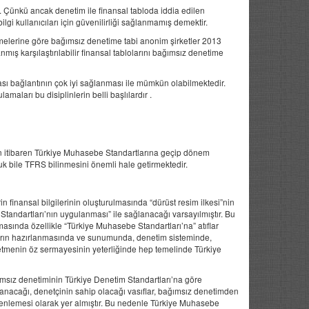
. Çünkü ancak denetim ile finansal tabloda iddia edilen
ilgi kullanıcıları için güvenilirliği sağlanmamış demektir.
lerine göre bağımsız denetime tabi anonim şirketler 2013
nmış karşılaştırılabilir finansal tablolarını bağımsız denetime
rası bağlantının çok iyi sağlanması ile mümkün olabilmektedir.
arı bu disiplinlerin belli başlılardır .
en itibaren Türkiye Muhasebe Standartlarına geçip dönem
uk bile TFRS bilinmesini önemli hale getirmektedir.
n finansal bilgilerinin oluşturulmasında “dürüst resim ilkesi”nin
andartları’nın uygulanması” ile sağlanacağı varsayılmıştır. Bu
sında özellikle “Türkiye Muhasebe Standartları’na” atıflar
oların hazırlanmasında ve sunumunda, denetim sisteminde,
işletmenin öz sermayesinin yeterliğinde hep temelinde Türkiye
ımsız denetiminin Türkiye Denetim Standartları’na göre
lanacağı, denetçinin sahip olacağı vasıflar, bağımsız denetimden
nlemesi olarak yer almıştır. Bu nedenle Türkiye Muhasebe