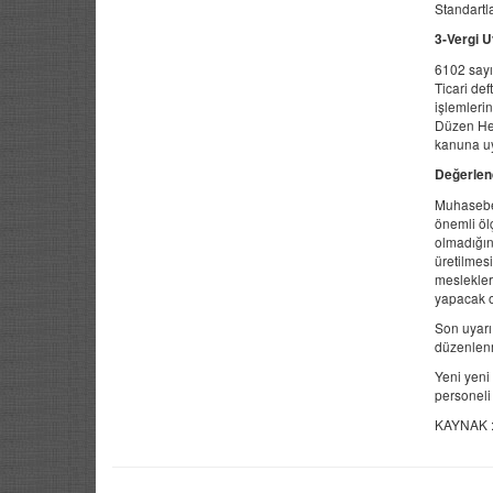
Standartl
3-Vergi U
6102 sayı
Ticari de
işlemleri
Düzen Hes
kanuna uy
Değerlen
Muhaseben
önemli ölç
olmadığını
üretilmes
meslekleri
yapacak o
Son uyarı
düzenlenm
Yeni yeni
personeli 
KAYNAK :