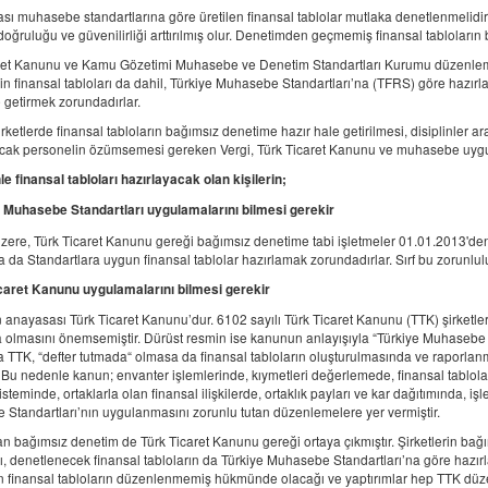
ası muhasebe standartlarına göre üretilen finansal tablolar mutlaka denetlenmelidir
 doğruluğu ve güvenilirliği arttırılmış olur. Denetimden geçmemiş finansal tabloların b
ret Kanunu ve Kamu Gözetimi Muhasebe ve Denetim Standartları Kurumu düzenleme
şkin finansal tabloları da dahil, Türkiye Muhasebe Standartları’na (TFRS) göre hazırla
e getirmek zorundadırlar.
ketlerde finansal tabloların bağımsız denetime hazır hale getirilmesi, disiplinler a
cak personelin özümsemesi gereken Vergi, Türk Ticaret Kanunu ve muhasebe uygulamal
e finansal tabloları hazırlayacak olan kişilerin;
 Muhasebe Standartları uygulamalarını bilmesi gerekir
 üzere, Türk Ticaret Kanunu gereği bağımsız denetime tabi işletmeler 01.01.2013'd
a da Standartlara uygun finansal tablolar hazırlamak zorundadırlar. Sırf bu zorunlul
caret Kanunu uygulamalarını bilmesi gerekir
n anayasası Türk Ticaret Kanunu’dur. 6102 sayılı Türk Ticaret Kanunu (TTK) şirketleri
 olmasını önemsemiştir. Dürüst resmin ise kanunun anlayışıyla “Türkiye Muhasebe St
TTK, “defter tutmada“ olmasa da finansal tabloların oluşturulmasında ve raporlanma
. Bu nedenle kanun; envanter işlemlerinde, kıymetleri değerlemede, finansal tabl
steminde, ortaklarla olan finansal ilişkilerde, ortaklık payları ve kar dağıtımında, 
Standartları’nın uygulanmasını zorunlu tutan düzenlemelere yer vermiştir.
n bağımsız denetim de Türk Ticaret Kanunu gereği ortaya çıkmıştır. Şirketlerin bağ
ı, denetlenecek finansal tabloların da Türkiye Muhasebe Standartları’na göre hazır
finansal tabloların düzenlenmemiş hükmünde olacağı ve yaptırımlar hep TTK düze