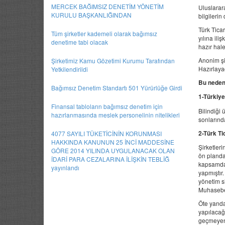
MERCEK BAĞIMSIZ DENETİM YÖNETİM
Uluslarar
KURULU BAŞKANLIĞINDAN
bilgilerin
Türk Tica
Tüm şirketler kademeli olarak bağımsız
yılına ili
denetime tabi olacak
hazır hal
Anonim şir
Şirketimiz Kamu Gözetimi Kurumu Tarafından
Hazırlaya
Yetkilendirildi
Bu nedenl
Bağımsız Denetim Standartı 501 Yürürlüğe Girdi
1-Türkiye
Finansal tabloların bağımsız denetim için
Bilindiği
hazırlanmasında meslek personelinin nitelikleri
sonlarınd
4077 SAYILI TÜKETİCİNİN KORUNMASI
2-Türk Ti
HAKKINDA KANUNUN 25 İNCİ MADDESİNE
Şirketleri
GÖRE 2014 YILINDA UYGULANACAK OLAN
ön planda
İDARİ PARA CEZALARINA İLİŞKİN TEBLİĞ
kapsamda 
yayınlandı
yapmıştır
yönetim si
Muhasebe 
Öte yanda
yapılacağ
geçmeyen 