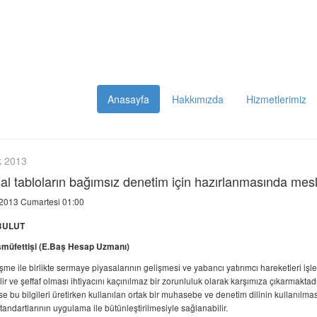
Anasayfa
Hakkımızda
Hizmetlerimiz
k 2013
al tabloların bağımsız denetim için hazırlanmasında mesle
 2013 Cumartesi 01:00
BULUT
şmüfettişi
(E.Baş Hesap Uzmanı)
me ile birlikte sermaye piyasalarının gelişmesi ve yabancı yatırımcı hareketleri işletmel
lir ve şeffaf olması ihtiyacını kaçınılmaz bir zorunluluk olarak karşımıza çıkarmaktadır. F
 ise bu bilgileri üretirken kullanılan ortak bir muhasebe ve denetim dilinin kullanılm
andartlarının uygulama ile bütünleştirilmesiyle sağlanabilir.