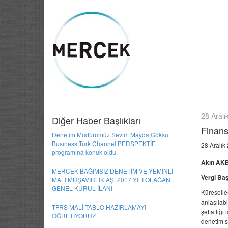
28 Aralı
Diğer Haber Başlıkları
Finans
Denetim Müdürümüz Sevim Mayda Göksu
Busıness Turk Channel PERSPEKTİF
28 Aralık
programına konuk oldu.
Akın AK
MERCEK BAĞIMSIZ DENETİM VE YEMİNLİ
Vergi Ba
MALİ MÜŞAVİRLİK AŞ. 2017 YILI OLAĞAN
GENEL KURUL İLANI
Küreselleş
anlaşılabi
TFRS MALİ TABLO HAZIRLAMAYI
şeffaflığı
ÖĞRETİYORUZ
denetim st