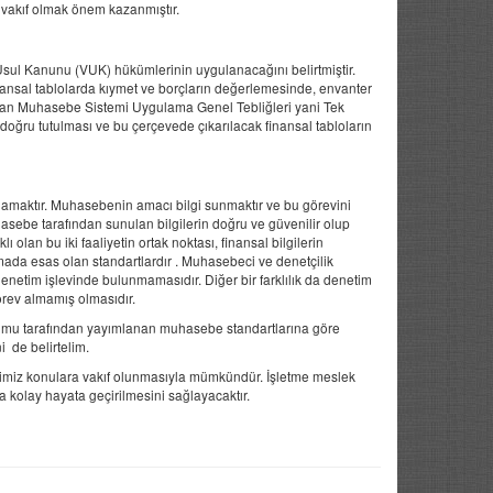
 vakıf olmak önem kazanmıştır.
 Usul Kanunu (VUK) hükümlerinin uygulanacağını belirtmiştir.
ansal tablolarda kıymet ve borçların değerlemesinde, envanter
ılan Muhasebe Sistemi Uygulama Genel Tebliğleri yani Tek
oğru tutulması ve bu çerçevede çıkarılacak finansal tabloların
orlamaktır. Muhasebenin amacı bilgi sunmaktır ve bu görevini
uhasebe tarafından sunulan bilgilerin doğru ve güvenilir olup
lı olan bu iki faaliyetin ortak noktası, finansal bilgilerin
amada esas olan standartlardır . Muhasebeci ve denetçilik
n denetim işlevinde bulunmamasıdır. Diğer bir farklılık da denetim
rev almamış olmasıdır.
rumu tarafından yayımlanan muhasebe standartlarına göre
 de belirtelim.
iğimiz konulara vakıf olunmasıyla mümkündür. İşletme meslek
ha kolay hayata geçirilmesini sağlayacaktır.